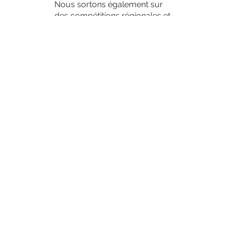
Nous sortons également sur
des compétitions régionales et
nationale sur différentes
disciplines telles que le saut
d'obstacles ou le dressage.
Nos compétitions sont des
moments intenses et
palpitants, propices à
l'amélioration et à la
camaraderie.
Voir la galerie photos